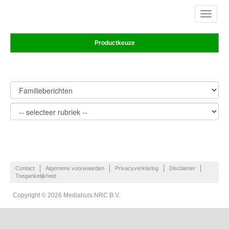
Toggle
navigat
Productkeuze
Contact
Algemene voorwaarden
Privacyverklaring
Disclaimer
Toegankelijkheid
Copyright © 2026 Mediahuis NRC B.V.